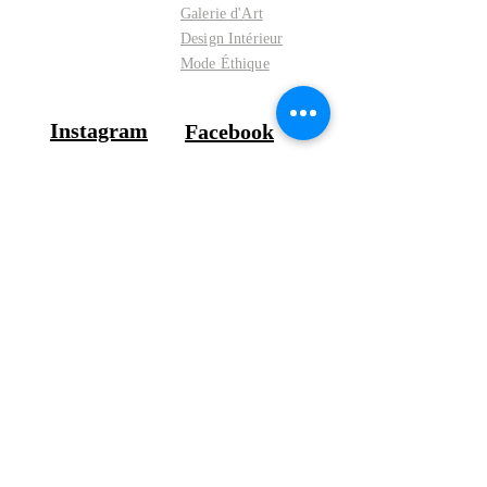
Galerie d'Art
Design Intérieur
Mode Éthique
Instagram
Facebook
Newsletter
*
Abonnement
Expédition et retours
Politique de boutique
Mentions légales
Politique de cookies
FAQ