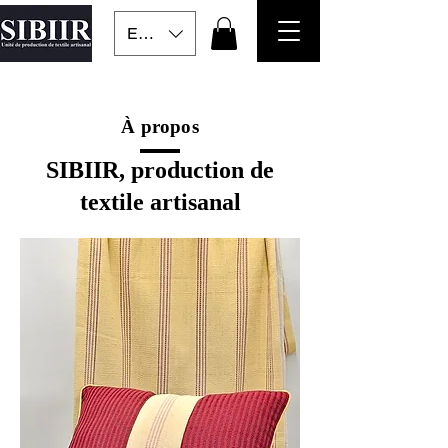
EUR (€)
À propos
SIBIIR, production de
textile artisanal