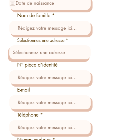
q
u
i
r
Nom de famille
e
d
Sélectionnez une adresse
N° pièce d'identité
E-mail
Téléphone
Niveau scolaire